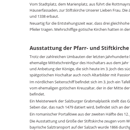
Vom Stadtplatz, dem Marienplatz, aus führt die Rottmayr
Häuserfassaden, zur Stiftskirche Unserer Lieben Frau. Die
und 1338 erbaut.
Neuartig für die Entstehungszeit war, dass drei gleichhoh
Pfeiler tragen. Mehrschiffige gotische Kirchen hatten in der
Ausstattung der Pfarr- und Stiftkirche
Trotz der zahlreichen Umbauten der letzten Jahrhunderte 
ehemalige Mittelschreinfigur des Hochaltars aus dem Jahr 1
und Anbetung der Könige, die sich heute im 3. Joch des sü
spätgotischen Hochaltar auch noch Altarbilder mit Passion
Im nördlichen Seitenschiff befindet sich im 3. Joch ein Taf
vom ehemaligen gotischen Kreuzaltar, der in der Mitte der 
befindet.
Ein Meisterwerk der Salzburger Grabmalplastik stellt das
Seben dar, das nach 1479 datiert wird, befindet sich an 
Ein romanischer Portallöwe aus der zweiten Hälfte des 12
Die Ausstattung und Größe der Stiftskirche zeugen vom Woh
bayrische Salztransport auf der Salzach wurde 1866 durch