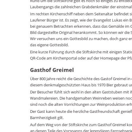
Rund um die Stiftskirche gibt es noch so einiges zu entdec
Laubengangs die zahlreichen Grabdenkmäler der einstmali
Im rechten Kirchenschiff neben dem Seitenaltar befindet 
Laufener Bürger ist. Es zeigt, wie der Evangelist Lukas ein 
bei genauem Betrachten erkennen, dass das Gemälde im Gem
Bild dargestellte Original herankommt. So können wir die 
Wir versuchen uns ein Gottesbild zu machen, doch ganz e
das eigene Gottesbild.
Eine kurze Führung durch die Stiftskirche mit einigen Stat
QR-Code am Kirchenportal oder auf der Homepage der Pfarr
Gasthof Greimel
Über 800 Jahre reicht die Geschichte des Gastof Greimel in
diesem denkmalgeschützten Haus bis 1970 Bier gebraut un
Der Besucher fühlt sich wohl in den alten Gaststuben mi
Wandmalereien. Die handgemalten Weinreben weisen noch
sind noch die alten Vorrichtungen zur Weinproduktion erh
Der Gast kann heute die herzliche Gastfreundschaft genieß
Barmherzigkeit gilt.
Auf dem Weg von der Stiftskirche zum Gasthof Greimel k
an denen Teile des Vorspanns der legendären Fernsehserie