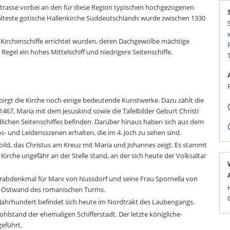
strasse vorbei an den für diese Region typischen hochgezogenen
 älteste gotische Hallenkirche Süddeutschlands wurde zwischen 1330
e Kirchenschiffe errichtet wurden, deren Dachgewölbe mächtige
 Regel ein hohes Mittelschiff und niedrigere Seitenschiffe.
birgt die Kirche noch einige bedeutende Kunstwerke. Dazu zählt die
467, Maria mit dem Jesuskind sowie die Tafelbilder Geburt Christi
dlichen Seitenschiffes befinden. Darüber hinaus haben sich aus dem
s- und Leidensszenen erhalten, die im 4. Joch zu sehen sind.
elbild, das Christus am Kreuz mit Maria und Johannes zeigt. Es stammt
Kirche ungefähr an der Stelle stand, an der sich heute der Volksaltar
 Grabdenkmal für Marx von Nussdorf und seine Frau Spornella von
der Ostwand des romanischen Turms.
. Jahrhundert befindet sich heute im Nordtrakt des Laubengangs.
lstand der ehemaligen Schifferstadt. Der letzte königliche-
geführt.