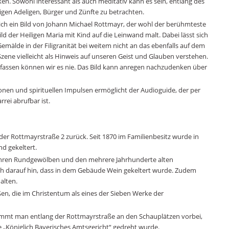
ken. Sowohl interessant als auch meditativ kann es sein, entlang des
gen Adeligen, Bürger und Zünfte zu betrachten.
sich ein Bild von Johann Michael Rottmayr, der wohl der berühmteste
Bild der Heiligen Maria mit Kind auf die Leinwand malt. Dabei lässt sich
älde in der Filigranität bei weitem nicht an das ebenfalls auf dem
Szene vielleicht als Hinweis auf unseren Geist und Glauben verstehen.
rfassen können wir es nie. Das Bild kann anregen nachzudenken über
ionen und spirituellen Impulsen ermöglicht der Audioguide, der per
ei abrufbar ist.
 der Rottmayrstraße 2 zurück. Seit 1870 im Familienbesitz wurde in
d gekeltert.
t ihren Rundgewölben und den mehrere Jahrhunderte alten
 darauf hin, dass in dem Gebäude Wein gekeltert wurde. Zudem
alten.
en, die im Christentum als eines der Sieben Werke der
ommt man entlang der Rottmayrstraße an den Schauplätzen vorbei,
 „Königlich Bayerisches Amtsgericht“ gedreht wurde.