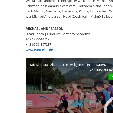
Wie fast alle anderen Tennisspieler wollte auch Michael And
Schwede, dass daraus nichts wird! Trotzdem bleibt Tennis e
nach Malmö, New York, Freilassing, Piding, Holzkirchen, Y
war Michael Andreasson Head Coach beim Malmö Bellevue
MICHAEL ANDREASSON
Head Coach | EuroElite Germany Academy
+49 1785614719
+43 69981897287
www.euro-elite.de
Mit Klick auf „Akzeptieren“ willigen Sie in die Datenvera
YouTube zur K