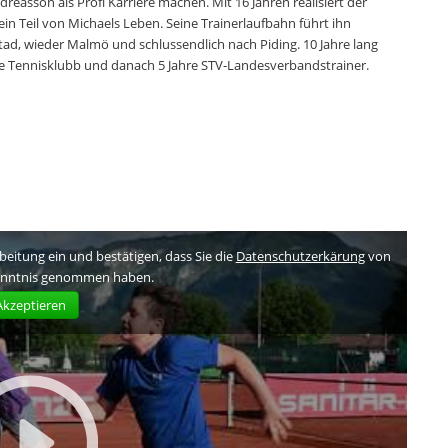
reasson als Profi Karriere machen. Mit 16 Jahren realisiert der
in Teil von Michaels Leben. Seine Trainerlaufbahn führt ihn
stad, wieder Malmö und schlussendlich nach Piding. 10 Jahre lang
 Tennisklubb und danach 5 Jahre STV-Landesverbandstrainer.
rbeitung ein und bestätigen, dass Sie die
Datenschutzerkärung
von
enntnis genommen haben.
Akzeptieren