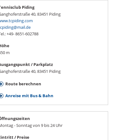
Tennisclub Piding
Ganghoferstraße 40
,
83451
Piding
www.tcpiding.com
tcpiding@mail.de
Tel.: +49- 8651-602788
Höhe
450 m
Ausgangspunkt / Parkplatz
Ganghoferstraße 40, 83451 Piding
Route berechnen
Anreise mit Bus & Bahn
Öffnungszeiten
Montag - Sonntag von 9 bis 24 Uhr
Eintritt / Preise