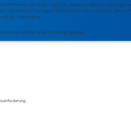
r Ruperti-Radweg über Anger, Höglwörth, Teisendorf, Weildorf, und Schign
führt der Radweg an der Salzach entlang weiter nach Triebenbach. Über Surh
nkt der Tour in Piding.
rsbelastung und ihrer Länge nur bedingt geeignet.
essanforderung.