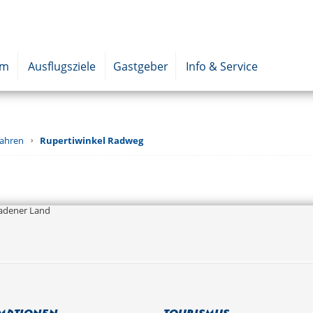
um
Ausflugsziele
Gastgeber
Info & Service
ahren
Rupertiwinkel Radweg
adener Land
mationen
Tourismus