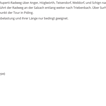
er Ruperti-Radweg über Anger, Höglwörth, Teisendorf, Weildorf, und Schig
 führt der Radweg an der Salzach entlang weiter nach Triebenbach. Über Surh
nkt der Tour in Piding.
rsbelastung und ihrer Länge nur bedingt geeignet.
ype}