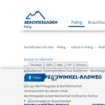
Piding
Braucht
Sie befinden sich hier:
Piding
Urlaub in Piding
Radf
Zurück zur Übersicht
Drucken
GPX
KML
FIT
Fitness
Top
empfohlene Tour
Radfahren · Berchtesg
Rad: Rupertiwinkel-Radweg
Teilen
Verantwortlich für diesen Inhalt
Berchtesgaden & Bad Reichenhall
Verifizierter Partner
Tourimusbüro Piding
Infor