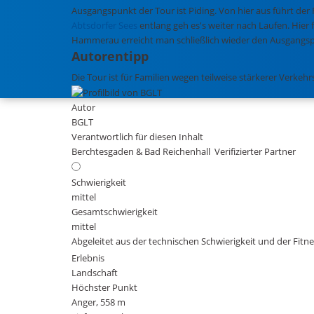
Ausgangspunkt der Tour ist Piding. Von hier aus führt de
Abtsdorfer Sees
entlang geh es's weiter nach Laufen. Hier 
Hammerau erreicht man schließlich wieder den Ausgangspu
Autorentipp
Die Tour ist für Familien wegen teilweise stärkerer Verkeh
Autor
BGLT
Verantwortlich für diesen Inhalt
Berchtesgaden & Bad Reichenhall
Verifizierter Partner
Schwierigkeit
mittel
Gesamtschwierigkeit
mittel
Abgeleitet aus der technischen Schwierigkeit und der Fitn
Erlebnis
Landschaft
Höchster Punkt
Anger, 558 m