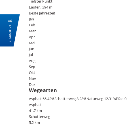
Tiefster Punkt
Laufen, 394 m
Beste Jahreszeit
Jan
Feb
Tourismus
Mär
Apr
Mai
Jun
Jul
Aug
Sep
Okt
Nov
Dez
Wegearten
Asphalt 66,42%
Schotterweg 8,28%
Naturweg 12,31%
Pfad 0
Asphalt
41,7 km
Schotterweg
5,2 km