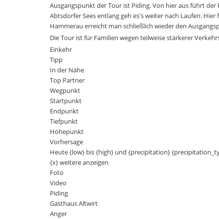
Ausgangspunkt der Tour ist Piding. Von hier aus führt d
Abtsdorfer Sees entlang geh es's weiter nach Laufen. Hier
Hammerau erreicht man schließlich wieder den Ausgangspu
Die Tour ist für Familien wegen teilweise stärkerer Verkeh
Einkehr
Tipp
In der Nähe
Top Partner
Wegpunkt
Startpunkt
Endpunkt
Tiefpunkt
Höhepunkt
Vorhersage
Heute {low} bis {high} und {precipitation} {precipitation_t
{x} weitere anzeigen
Foto
Video
Piding
Gasthaus Altwirt
Anger