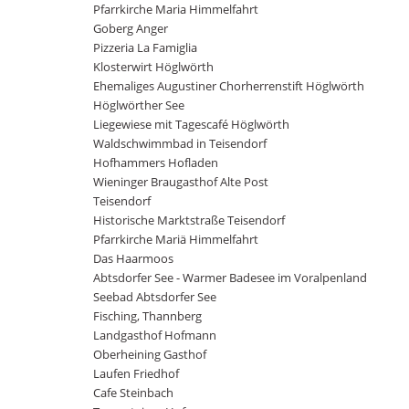
Pfarrkirche Maria Himmelfahrt
Goberg Anger
Pizzeria La Famiglia
Klosterwirt Höglwörth
Ehemaliges Augustiner Chorherrenstift Höglwörth
Höglwörther See
Liegewiese mit Tagescafé Höglwörth
Waldschwimmbad in Teisendorf
Hofhammers Hofladen
Wieninger Braugasthof Alte Post
Teisendorf
Historische Marktstraße Teisendorf
Pfarrkirche Mariä Himmelfahrt
Das Haarmoos
Abtsdorfer See - Warmer Badesee im Voralpenland
Seebad Abtsdorfer See
Fisching, Thannberg
Landgasthof Hofmann
Oberheining Gasthof
Laufen Friedhof
Cafe Steinbach