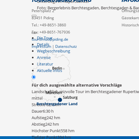
Unterwegs im Rupertiwinkel
Foto: Bergerlebnis Berchtesgaden, Berchtesgaden & Ba
Petersplatz 2
Öffnungsz
83451 Piding
Gästekart
Tel.: +49-8651-3860
Historisc
Fax: +49-8651-767936
Die Tour
tourismus@piding.de
Details
Impressum
|
Datenschutz
Wegbeschreibung
Anreise
Literatur
Aktuelle Infos
Für dich ausgewählte alternative Vorschläge
Landschaftlich reizvolle Tour im Berchtesgadener Rupertiw
mittel
Strecke
62,7 km
Dauer
6:30 h
Aufstieg
242 hm
Abstieg
242 hm
Höchster Punkt
558 hm
Tiefster Punkt
394 hm