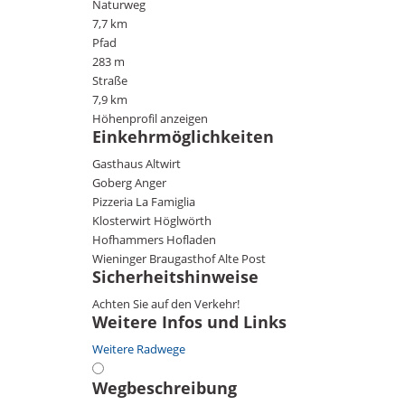
Naturweg
7,7 km
Pfad
283 m
Straße
7,9 km
Höhenprofil anzeigen
Einkehrmöglichkeiten
Gasthaus Altwirt
Goberg Anger
Pizzeria La Famiglia
Klosterwirt Höglwörth
Hofhammers Hofladen
Wieninger Braugasthof Alte Post
Sicherheitshinweise
Achten Sie auf den Verkehr!
Weitere Infos und Links
Weitere Radwege
Wegbeschreibung