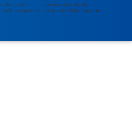
 nach Moosen. Am
Haarmoos
vorbei und am Ufer des
eim, Freilassing, Mittelfelden, dann über Feldkirchen und