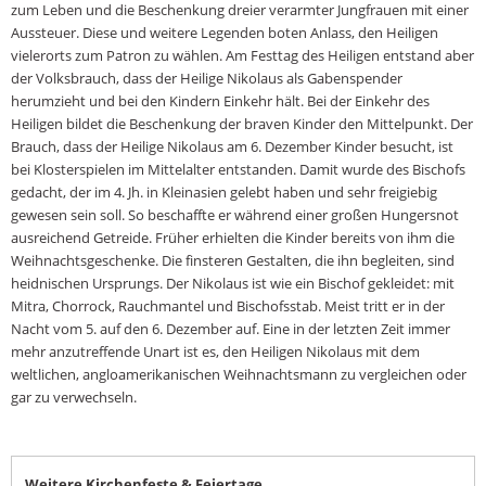
zum Leben und die Beschenkung dreier verarmter Jungfrauen mit einer
Aussteuer. Diese und weitere Legenden boten Anlass, den Heiligen
vielerorts zum Patron zu wählen. Am Festtag des Heiligen entstand aber
der Volksbrauch, dass der Heilige Nikolaus als Gabenspender
herumzieht und bei den Kindern Einkehr hält. Bei der Einkehr des
Heiligen bildet die Beschenkung der braven Kinder den Mittelpunkt. Der
Brauch, dass der Heilige Nikolaus am 6. Dezember Kinder besucht, ist
bei Klosterspielen im Mittelalter entstanden. Damit wurde des Bischofs
gedacht, der im 4. Jh. in Kleinasien gelebt haben und sehr freigiebig
gewesen sein soll. So beschaffte er während einer großen Hungersnot
ausreichend Getreide. Früher erhielten die Kinder bereits von ihm die
Weihnachtsgeschenke. Die finsteren Gestalten, die ihn begleiten, sind
heidnischen Ursprungs. Der Nikolaus ist wie ein Bischof gekleidet: mit
Mitra, Chorrock, Rauchmantel und Bischofsstab. Meist tritt er in der
Nacht vom 5. auf den 6. Dezember auf. Eine in der letzten Zeit immer
mehr anzutreffende Unart ist es, den Heiligen Nikolaus mit dem
weltlichen, angloamerikanischen Weihnachtsmann zu vergleichen oder
gar zu verwechseln.
Weitere Kirchenfeste & Feiertage